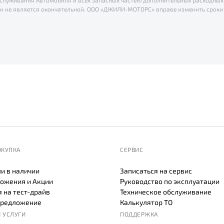
обслуживания Автомобиля и всех запасных частей/дополнительных расходных
и не является окончательной. ООО «ДЖИЛИ-МОТОРС» вправе изменить сроки 
мацию уточняйте в официальных дилерских центрах «Belgee».
ОКУПКА
СЕРВИС
и в наличии
Записаться на сервис
ожения и Акции
Руководство по эксплуатации
 на тест-драйв
Техническое обслуживание
предложение
Калькулятор ТО
 УСЛУГИ
ПОДДЕРЖКА