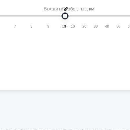
Пробег
, тыс. км
7
8
9
10+
3
10
20
30
40
50
6