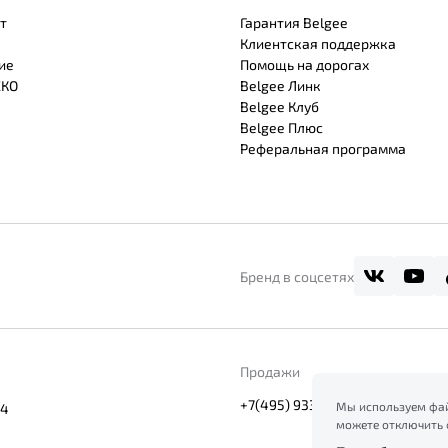
т
Гарантия Belgee
Клиентская поддержка
ие
Помощь на дорогах
СКО
Belgee Линк
Belgee Клуб
Belgee Плюс
Реферальная программа
Бренд в соцсетях
Продажи
+7(495) 933-32-23
Мы используем фай
 4
можете отключить 
сайт, вы соглашает