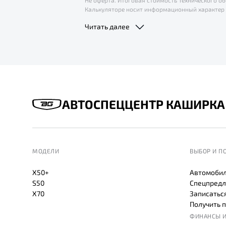
Не оферта. Итоговая стоимость Технического 
Калькуляторе носит информационный характер 
условия приобретения и иную подробную инфор
Читать далее
АВТОСПЕЦЦЕНТР КАШИРКА
МОДЕЛИ
ВЫБОР И П
X50+
Автомобил
S50
Спецпредл
X70
Записаться
Получить 
ФИНАНСЫ И