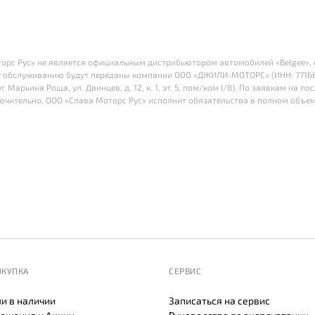
оторс Рус» не является официальным дистрибьютором автомобилей «Belgee», с 
 обслуживанию будут переданы компании ООО «ДЖИЛИ-МОТОРС» (ИНН: 77166415
г Марьина Роща, ул. Двинцев, д. 12, к. 1, эт. 5, пом/ком I/8). По заявкам на
лючительно, ООО «Слава Моторс Рус» исполнит обязательства в полном объем
ОКУПКА
СЕРВИС
и в наличии
Записаться на сервис