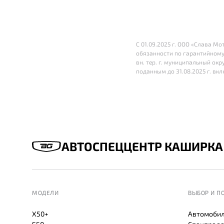
С 01.09.2025 г. ООО «Слава М
обязанности по гарантийному
вн. тер. г. муниципальный окру
поданным до 31.08.2025 г. вк
АВТОСПЕЦЦЕНТР КАШИРКА
МОДЕЛИ
ВЫБОР И П
X50+
Автомобил