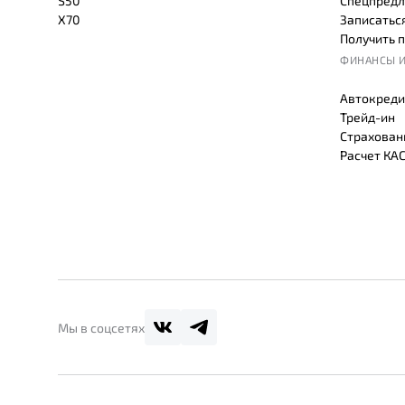
S50
Спецпредл
X70
Записаться
Получить 
ФИНАНСЫ И
Автокреди
Трейд-ин
Страхован
Расчет КА
Мы в соцсетях