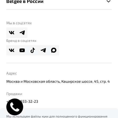
Belgee в России
Контакты
Belgee Линк
О бренде
Belgee Клуб
О дилерском центре
Мы в соцсетях
Belgee Плюс
Правовая информация
Реферальная программа
Бренд в соцсетях
Адрес
Москва и Московская область, Каширское шоссе, 45, стр. 4
Продажи
+7(495) 933-32-23
Мы используем файлы куки для полноценного функционирования