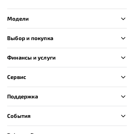
Модели
X50+
Выбор и покупка
S50
Автомобили в наличии
X70
Финансы и услуги
Спецпредложения и Акции
Автокредит
Записаться на тест-драйв
Сервис
Трейд-ин
Получить предложение
Записаться на сервис
Страхование
Поддержка
Руководство по эксплуатации
Расчет КАСКО
Гарантия Belgee
Техническое обслуживание
События
Клиентская поддержка
Калькулятор ТО
Новости
Помощь на дорогах