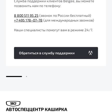
Служба поддержки клиентов Belgee, вы можете
от 1 699 990 ₽*
позвонить нам по телефону:
Подробно
8 800 511 95 25
(звонок по России бесплатный)
Обзор
В наличии
+7 495 178–07–78
(для международных звонков)
X70
Будьте еще более уверены на дорогах с программой
Наши специалисты помогут вам в режиме 24/7.
"Помощь на дорогах"
Автомобили в наличии
Тест-драйв
Преимущества программы
Автокредит
Обратиться в службу поддержки
Спецпредложения
Запись на сервис
Калькулятор ТО
Универсальный кроссовер
Клиентская поддержка
от 2 499 990 ₽*
Обзор
В наличии
АВТОСПЕЦЦЕНТР КАШИРКА