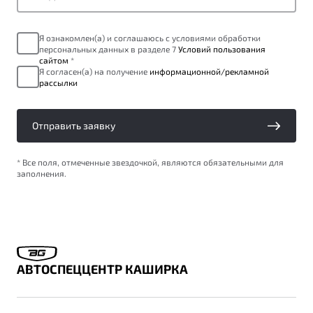
ПОДДЕРЖКА
Автокредит
О дилерском центре
Я ознакомлен(а) и соглашаюсь с условиями обработки
Трейд-ин
Гарантия Belgee
Правовая информация
персональных данных в разделе 7
Условий пользования
Яркий кроссовер
сайтом
*
Страхование
Belgee Линк
Я согласен(а) на получение
информационной/рекламной
от 2 219 990 ₽*
рассылки
Расчет КАСКО
Belgee Клуб
Обзор
В наличии
Belgee Плюс
Отправить заявку
Реферальная программа
S50
* Все поля, отмеченные звездочкой, являются обязательными для
Клиентская поддержка
заполнения.
Помощь на дорогах
АВТОСПЕЦЦЕНТР КАШИРКА
Узнайте о специальных выгодах при покупке
Элегантный и практичный седан
автомобиля Belgee