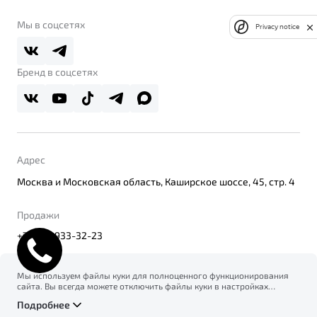
Belgee Клуб
О дилерском центре
Мы в соцсетях
Privacy notice
Belgee Плюс
Правовая информация
Реферальная программа
Бренд в соцсетях
Адрес
Москва и Московская область, Каширское шоссе, 45, стр. 4
Продажи
+7(495) 933-32-23
Мы используем файлы куки для полноценного функционирования
сайта. Вы всегда можете отключить файлы куки в настройках
© 2026
вашего браузера. Продолжая использовать сайт, вы соглашаетесь
Правовая информация
Подробнее
на сбор и использование файлов куки, и подтверждаете
Политика конфиденциальности персональных данных