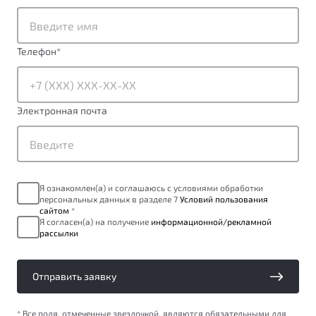
от 1 699 990 ₽*
Подробно
Обзор
В наличии
Телефон
*
X70
Будьте еще более уверены на дорогах с программой
"Помощь на дорогах"
Автомобили в наличии
Электронная почта
Тест-драйв
Преимущества программы
Автокредит
Спецпредложения
Я ознакомлен(а) и соглашаюсь с условиями обработки
персональных данных в разделе 7
Условий пользования
Запись на сервис
сайтом
*
Калькулятор ТО
Я согласен(а) на получение
информационной/рекламной
рассылки
Универсальный кроссовер
Клиентская поддержка
от 2 499 990 ₽*
Отправить заявку
Обзор
В наличии
* Все поля, отмеченные звездочкой, являются обязательными для