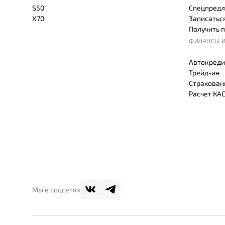
S50
Спецпредл
X70
Записаться
Получить 
ФИНАНСЫ И
Автокреди
Трейд-ин
Страхован
Расчет КА
Мы в соцсетях