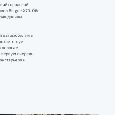
ркий городской
вер Belgee X70. Обе
 ожиданиям
ия автомобилем и
оответствует
м опросам,
в первую очередь
экстерьера и