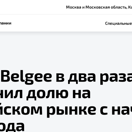
Москва и Московская область, Ка
пании
Специальные
Belgee в два раз
чил долю на
йском рынке с на
ода