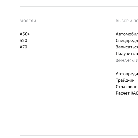
МОДЕЛИ
ВЫБОР И П
X50+
Автомобил
S50
Спецпредл
X70
Записаться
Получить 
ФИНАНСЫ И
Автокреди
Трейд-ин
Страхован
Расчет КА