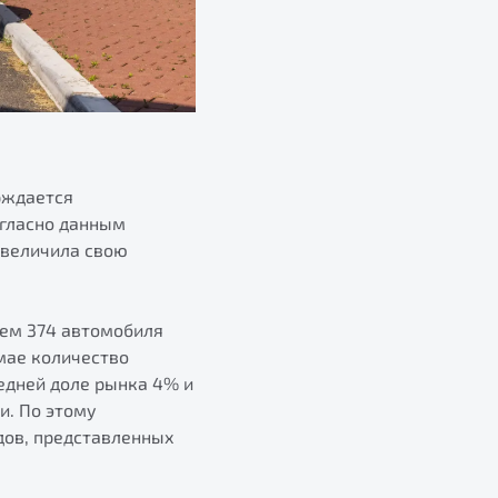
рждается
огласно данным
 увеличила свою
нем 374 автомобиля
 мае количество
едней доле рынка 4% и
и. По этому
дов, представленных