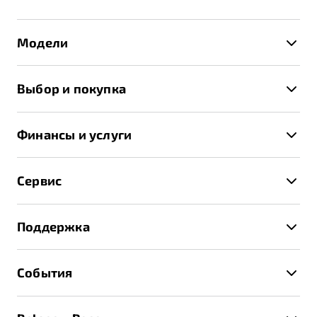
Модели
X50+
Выбор и покупка
S50
Автомобили в наличии
X70
Финансы и услуги
Спецпредложения и Акции
Автокредит
Записаться на тест-драйв
Сервис
Трейд-ин
Получить предложение
Записаться на сервис
Страхование
Поддержка
Руководство по эксплуатации
Расчет КАСКО
Гарантия Belgee
Техническое обслуживание
События
Клиентская поддержка
Калькулятор ТО
Новости
Помощь на дорогах