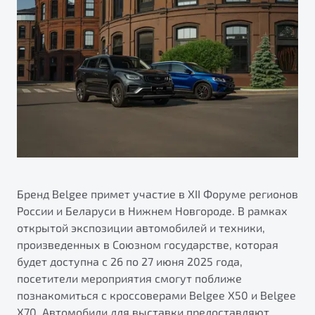
ПОДДЕРЖКА
Автокредит
О дилерском центре
Трейд-ин
Гарантия Belgee
Правовая информация
Яркий кроссовер
Страхование
Belgee Линк
от 2 219 990 ₽*
Расчет КАСКО
Belgee Клуб
Обзор
В наличии
Belgee Плюс
Реферальная программа
S50
Клиентская поддержка
Помощь на дорогах
Бренд Belgee примет участие в XII Форуме регионов
России и Беларуси в Нижнем Новгороде. В рамках
открытой экспозиции автомобилей и техники,
произведенных в Союзном государстве, которая
будет доступна с 26 по 27 июня 2025 года,
посетители мероприятия смогут поближе
познакомиться с кроссоверами Belgee X50 и Belgee
Узнайте о специальных выгодах при покупке
Элегантный и практичный седан
X70. Автомобили для выставки предоставляют
автомобиля Belgee