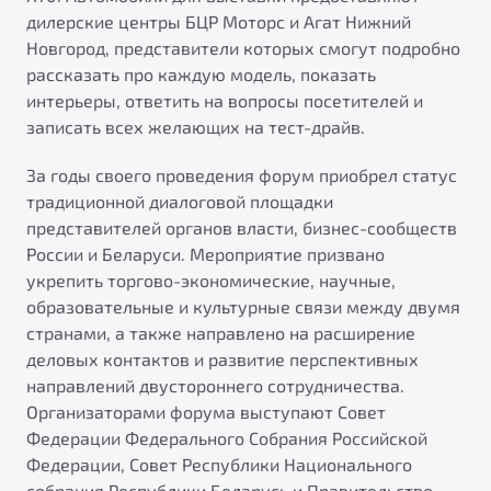
от 1 699 990 ₽*
дилерские центры БЦР Моторс и Агат Нижний
Подробно
Новгород, представители которых смогут подробно
Обзор
В наличии
рассказать про каждую модель, показать
интерьеры, ответить на вопросы посетителей и
записать всех желающих на тест-драйв.
X70
Будьте еще более уверены на дорогах с программой
"Помощь на дорогах"
Автомобили в наличии
За годы своего проведения форум приобрел статус
Тест-драйв
Преимущества программы
традиционной диалоговой площадки
Автокредит
представителей органов власти, бизнес-сообществ
Спецпредложения
России и Беларуси. Мероприятие призвано
укрепить торгово-экономические, научные,
образовательные и культурные связи между двумя
Запись на сервис
странами, а также направлено на расширение
Калькулятор ТО
деловых контактов и развитие перспективных
Универсальный кроссовер
Клиентская поддержка
направлений двустороннего сотрудничества.
от 2 499 990 ₽*
Организаторами форума выступают Совет
Федерации Федерального Собрания Российской
Обзор
В наличии
Федерации, Совет Республики Национального
собрания Республики Беларусь и Правительство