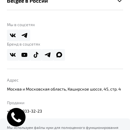
Belgee в России
Контакты
Belgee Линк
О бренде
Belgee Клуб
О дилерском центре
Мы в соцсетях
Belgee Плюс
Правовая информация
Реферальная программа
Бренд в соцсетях
Адрес
Москва и Московская область, Каширское шоссе, 45, стр. 4
Продажи
+7(495) 933-32-23
Мы используем файлы куки для полноценного функционирования