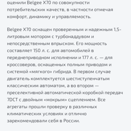
оценили Belgee X70 по совокупности
от 1 699 990 ₽*
потребительских качеств, в частности отмечая
Подробно
комфорт, динамику и управляемость.
Обзор
В наличии
Belgee X70 оснащен проверенным и надежным 1,5-
X70
Будьте еще более уверены на дорогах с программой
литровым мотором с турбонаддувом и
"Помощь на дорогах"
Автомобили в наличии
непосредственным впрыском. Его мощность
Тест-драйв
составляет 150 л. с. для автомобилей в
Преимущества программы
Автокредит
переднеприводном исполнении и 177 л. с. — для
Спецпредложения
кроссоверов, оснащенных полным приводом и
системой «мягкого» гибрида. В первом случае
двигатель комплектуется шестиступенчатым
Запись на сервис
классическим автоматом, а во втором —
Калькулятор ТО
преселективной автоматической коробкой передач
Универсальный кроссовер
Клиентская поддержка
7DCT с двойным «мокрым» сцеплением. Все
от 2 499 990 ₽*
агрегаты прошли проверку в различных
климатических условиях и отлично
зарекомендовали себя в России.
Обзор
В наличии