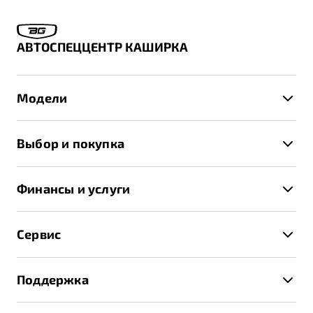
АВТОСПЕЦЦЕНТР КАШИРКА
Модели
X50+
Выбор и покупка
S50
Автомобили в наличии
X70
Финансы и услуги
Спецпредложения и Акции
Автокредит
Записаться на тест-драйв
Сервис
Трейд-ин
Получить предложение
Записаться на сервис
Страхование
Поддержка
Руководство по эксплуатации
Расчет КАСКО
Гарантия Belgee