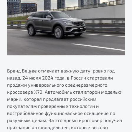
ПОДДЕРЖКА
Автокредит
О дилерском центре
Трейд-ин
Гарантия Belgee
Правовая информация
Яркий кроссовер
Страхование
Belgee Линк
от 2 219 990 ₽*
Расчет КАСКО
Belgee Клуб
Обзор
В наличии
Belgee Плюс
Реферальная программа
S50
Клиентская поддержка
Бренд Belgee отмечает важную дату: ровно год
назад, 24 июля 2024 года, в России стартовали
Помощь на дорогах
продажи универсального среднеразмерного
кроссовера X70. Автомобиль стал второй моделью
марки, которая предлагает российским
покупателям проверенные технологии и
востребованное функциональное оснащение по
разумным ценам. За это время кроссовер получил
Узнайте о специальных выгодах при покупке
признание автовладельцев, которые высоко
Элегантный и практичный седан
автомобиля Belgee