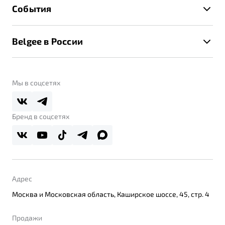
Техническое обслуживание
События
Клиентская поддержка
Калькулятор ТО
Новости
Помощь на дорогах
Belgee в России
Контакты
Belgee Линк
О бренде
Belgee Клуб
О дилерском центре
Мы в соцсетях
Belgee Плюс
Правовая информация
Реферальная программа
Бренд в соцсетях
Адрес
Москва и Московская область, Каширское шоссе, 45, стр. 4
Продажи