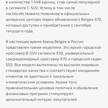
в количестве 1 448 единиц, став самой популярной
от 1 699 990 ₽*
в сегменте C-SUV. Успеху в том числе
Подробно
поспособствовало появление в официальных
Обзор
В наличии
дилерских центрах марки обновленного Belgee X70,
который доступен к приобретению с сентября
X70
Будьте еще более уверены на дорогах с программой
текущего года.
"Помощь на дорогах"
Автомобили в наличии
Тест-драйв
В настоящее время бренд Belgee в России
Преимущества программы
Автокредит
представлен тремя моделями. Это яркий городской
Спецпредложения
кроссовер B-SUV сегмента X50, универсальный
среднеразмерный кроссовер X70 и городской седан
S50. Все модели выполнены по высоким мировым
Запись на сервис
стандартам качества и соответствуют ожиданиям
Калькулятор ТО
клиентов по адаптации к локальным
Универсальный кроссовер
Клиентская поддержка
климатическим условиям. Кроме того,
от 2 499 990 ₽*
привлекательная ценовая политика и обновление
финансовых программ стимулируют
дополнительный интерес покупателей.
Обзор
В наличии