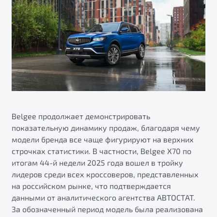
ПОДДЕРЖКА
Автокредит
О дилерском центре
Трейд-ин
Гарантия Belgee
Правовая информация
Яркий кроссовер
Страхование
Belgee Линк
от 2 219 990 ₽*
Расчет КАСКО
Belgee Клуб
Обзор
В наличии
Belgee Плюс
Реферальная программа
S50
Клиентская поддержка
Belgee продолжает демонстрировать
показательную динамику продаж, благодаря чему
Помощь на дорогах
модели бренда все чаще фигурируют на верхних
строчках статистики. В частности, Belgee X70 по
итогам 44-й недели 2025 года вошел в тройку
лидеров среди всех кроссоверов, представленных
на российском рынке, что подтверждается
данными от аналитического агентства АВТОСТАТ.
Узнайте о специальных выгодах при покупке
За обозначенный период модель была реализована
Элегантный и практичный седан
автомобиля Belgee