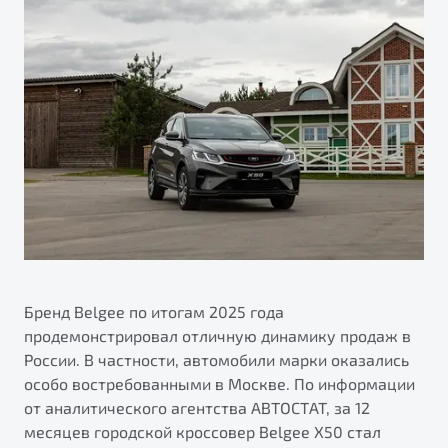
ПОДДЕРЖКА
Автокредит
О дилерском центре
Трейд-ин
Гарантия Belgee
Правовая информация
Яркий кроссовер
Страхование
Belgee Линк
от 2 219 990 ₽*
Расчет КАСКО
Belgee Клуб
Обзор
В наличии
Belgee Плюс
Реферальная программа
S50
Клиентская поддержка
Помощь на дорогах
Бренд Belgee по итогам 2025 года
продемонстрировал отличную динамику продаж в
России. В частности, автомобили марки оказались
особо востребованными в Москве. По информации
от аналитического агентства АВТОСТАТ, за 12
Узнайте о специальных выгодах при покупке
месяцев городской кроссовер Belgee X50 стал
Элегантный и практичный седан
автомобиля Belgee