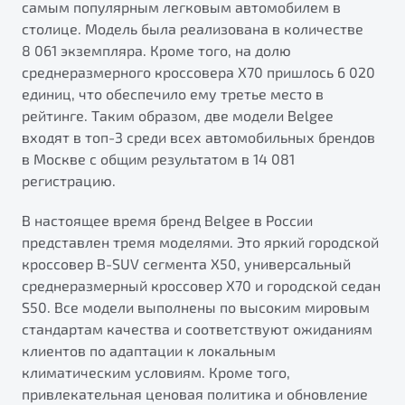
самым популярным легковым автомобилем в
от 1 699 990 ₽*
столице. Модель была реализована в количестве
Подробно
8 061 экземпляра. Кроме того, на долю
Обзор
В наличии
среднеразмерного кроссовера X70 пришлось 6 020
единиц, что обеспечило ему третье место в
X70
Будьте еще более уверены на дорогах с программой
рейтинге. Таким образом, две модели Belgee
"Помощь на дорогах"
Автомобили в наличии
входят в топ-3 среди всех автомобильных брендов
Тест-драйв
в Москве с общим результатом в 14 081
Преимущества программы
Автокредит
регистрацию.
Спецпредложения
В настоящее время бренд Belgee в России
представлен тремя моделями. Это яркий городской
Запись на сервис
кроссовер B-SUV сегмента X50, универсальный
Калькулятор ТО
среднеразмерный кроссовер X70 и городской седан
Универсальный кроссовер
Клиентская поддержка
S50. Все модели выполнены по высоким мировым
от 2 499 990 ₽*
стандартам качества и соответствуют ожиданиям
клиентов по адаптации к локальным
климатическим условиям. Кроме того,
Обзор
В наличии
привлекательная ценовая политика и обновление