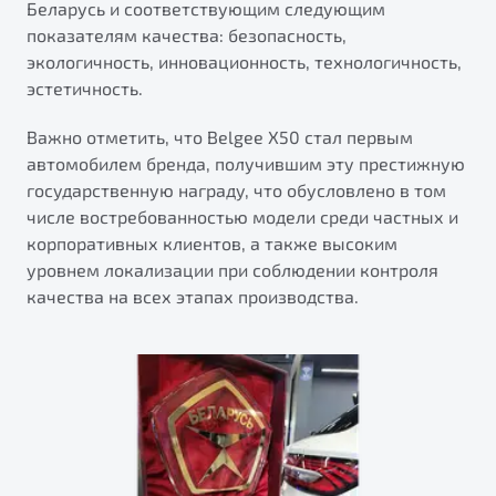
Беларусь и соответствующим следующим
от 1 699 990 ₽*
показателям качества: безопасность,
Подробно
экологичность, инновационность, технологичность,
Обзор
В наличии
эстетичность.
X70
Будьте еще более уверены на дорогах с программой
Важно отметить, что Belgee X50 стал первым
"Помощь на дорогах"
Автомобили в наличии
автомобилем бренда, получившим эту престижную
Тест-драйв
государственную награду, что обусловлено в том
Преимущества программы
Автокредит
числе востребованностью модели среди частных и
Спецпредложения
корпоративных клиентов, а также высоким
уровнем локализации при соблюдении контроля
качества на всех этапах производства.
Запись на сервис
Калькулятор ТО
Универсальный кроссовер
Клиентская поддержка
от 2 499 990 ₽*
Обзор
В наличии