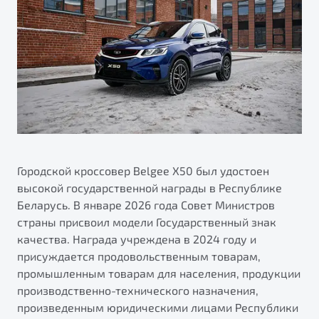
ПОДДЕРЖКА
Автокредит
О дилерском центре
Трейд-ин
Гарантия Belgee
Правовая информация
Яркий кроссовер
Страхование
Belgee Линк
от 2 219 990 ₽*
Расчет КАСКО
Belgee Клуб
Обзор
В наличии
Belgee Плюс
Реферальная программа
S50
Клиентская поддержка
Городской кроссовер Belgee Х50 был удостоен
высокой государственной награды в Республике
Помощь на дорогах
Беларусь. В январе 2026 года Совет Министров
страны присвоил модели Государственный знак
качества. Награда учреждена в 2024 году и
присуждается продовольственным товарам,
промышленным товарам для населения, продукции
производственно-технического назначения,
Узнайте о специальных выгодах при покупке
произведенным юридическими лицами Республики
Элегантный и практичный седан
автомобиля Belgee