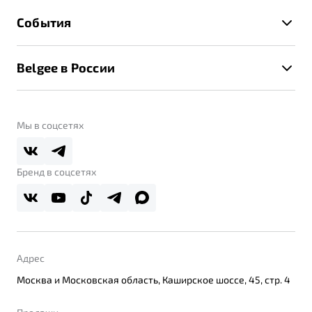
Гарантия Belgee
Техническое обслуживание
События
Клиентская поддержка
Калькулятор ТО
Новости
Помощь на дорогах
Belgee в России
Контакты
Belgee Линк
О бренде
Belgee Клуб
О дилерском центре
Мы в соцсетях
Belgee Плюс
Правовая информация
Реферальная программа
Бренд в соцсетях
Адрес
Москва и Московская область, Каширское шоссе, 45, стр. 4