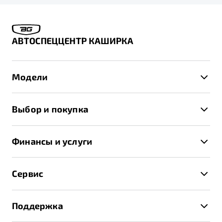
АВТОСПЕЦЦЕНТР КАШИРКА
Модели
X50+
Выбор и покупка
S50
Автомобили в наличии
X70
Финансы и услуги
Спецпредложения и Акции
Автокредит
Записаться на тест-драйв
Сервис
Трейд-ин
Получить предложение
Записаться на сервис
Страхование
Поддержка
Руководство по эксплуатации
Расчет КАСКО