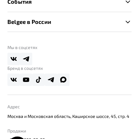
События
Клиентская поддержка
Калькулятор ТО
Новости
Помощь на дорогах
Belgee в России
Контакты
Belgee Линк
О бренде
Belgee Клуб
О дилерском центре
Мы в соцсетях
Belgee Плюс
Правовая информация
Реферальная программа
Бренд в соцсетях
Адрес
Москва и Московская область, Каширское шоссе, 45, стр. 4
Продажи