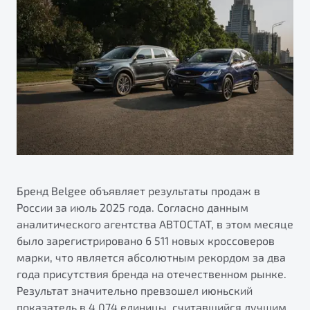
ПОДДЕРЖКА
Автокредит
О дилерском центре
Трейд-ин
Гарантия Belgee
Правовая информация
Яркий кроссовер
Страхование
Belgee Линк
от 2 219 990 ₽*
Расчет КАСКО
Belgee Клуб
Обзор
В наличии
Belgee Плюс
Реферальная программа
S50
Клиентская поддержка
Помощь на дорогах
Бренд Belgee объявляет результаты продаж в
России за июль 2025 года. Согласно данным
аналитического агентства АВТОСТАТ, в этом месяце
было зарегистрировано 6 511 новых кроссоверов
марки, что является абсолютным рекордом за два
года присутствия бренда на отечественном рынке.
Результат значительно превзошел июньский
Узнайте о специальных выгодах при покупке
Элегантный и практичный седан
показатель в 4 074 единицы, считавшийся лучшим
автомобиля Belgee