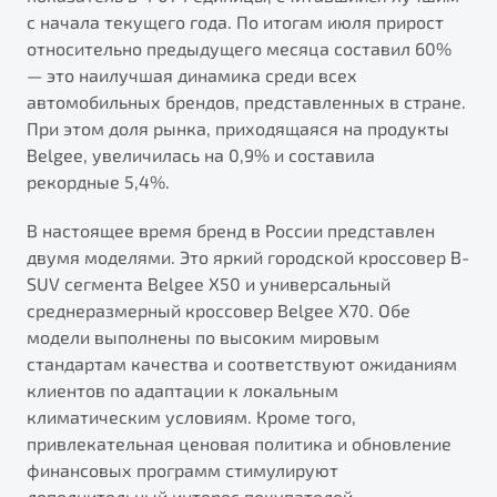
от 1 699 990 ₽*
с начала текущего года. По итогам июля прирост
Подробно
относительно предыдущего месяца составил 60%
Обзор
В наличии
— это наилучшая динамика среди всех
автомобильных брендов, представленных в стране.
При этом доля рынка, приходящаяся на продукты
X70
Будьте еще более уверены на дорогах с программой
"Помощь на дорогах"
Belgee, увеличилась на 0,9% и составила
Автомобили в наличии
рекордные 5,4%.
Тест-драйв
Преимущества программы
Автокредит
В настоящее время бренд в России представлен
Спецпредложения
двумя моделями. Это яркий городской кроссовер B-
SUV сегмента Belgee X50 и универсальный
среднеразмерный кроссовер Belgee X70. Обе
Запись на сервис
модели выполнены по высоким мировым
Калькулятор ТО
стандартам качества и соответствуют ожиданиям
Универсальный кроссовер
Клиентская поддержка
клиентов по адаптации к локальным
от 2 499 990 ₽*
климатическим условиям. Кроме того,
привлекательная ценовая политика и обновление
Обзор
В наличии
финансовых программ стимулируют
дополнительный интерес покупателей.