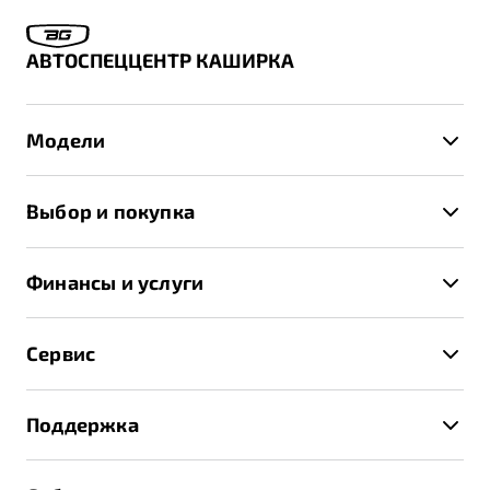
АВТОСПЕЦЦЕНТР КАШИРКА
Модели
X50+
Выбор и покупка
S50
Автомобили в наличии
X70
Финансы и услуги
Спецпредложения и Акции
Автокредит
Записаться на тест-драйв
Сервис
Трейд-ин
Получить предложение
Записаться на сервис
Страхование
Поддержка
Руководство по эксплуатации
Расчет КАСКО
Гарантия Belgee
Техническое обслуживание