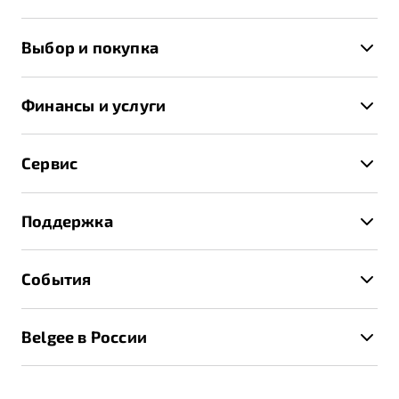
X50+
Выбор и покупка
S50
Автомобили в наличии
X70
Финансы и услуги
Спецпредложения и Акции
Автокредит
Записаться на тест-драйв
Сервис
Трейд-ин
Получить предложение
Записаться на сервис
Страхование
Поддержка
Руководство по эксплуатации
Расчет КАСКО
Гарантия Belgee
Техническое обслуживание
События
Клиентская поддержка
Калькулятор ТО
Новости
Помощь на дорогах
Belgee в России
Контакты
Belgee Линк
О бренде
Belgee Клуб