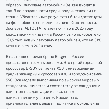
от 1 699 990 ₽*
образом, легковые автомобили Belgee входят в
Подробно
топ-3 по популярности среди юридических лиц в
Обзор
В наличии
стране. Убедительные результаты были достигнуты
на фоне общего снижения рыночной активности.
Эксперты АВТОСТАТ отмечают, что в 2025 году
X70
Будьте еще более уверены на дорогах с программой
"Помощь на дорогах"
юридическими лицами в России было приобретено
Автомобили в наличии
191,5 тыс. новых легковых автомобилей, что на 31%
Тест-драйв
Преимущества программы
меньше, чем в 2024 году.
Автокредит
Спецпредложения
В настоящее время бренд Belgee в России
представлен тремя моделями. Это яркий городской
кроссовер B-SUV сегмента X50, универсальный
Запись на сервис
среднеразмерный кроссовер X70 и городской седан
Калькулятор ТО
S50. Все модели выполнены по высоким мировым
Универсальный кроссовер
Клиентская поддержка
стандартам качества и соответствуют ожиданиям
от 2 499 990 ₽*
клиентов по адаптации к локальным
климатическим условиям. Кроме того,
Обзор
В наличии
привлекательная ценовая политика и обновление
финансовых программ стимулируют