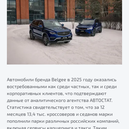
ПОДДЕРЖКА
Автокредит
О дилерском центре
Трейд-ин
Гарантия Belgee
Правовая информация
Яркий кроссовер
Страхование
Belgee Линк
от 2 219 990 ₽*
Расчет КАСКО
Belgee Клуб
Обзор
В наличии
Belgee Плюс
Реферальная программа
S50
Клиентская поддержка
Помощь на дорогах
Автомобили бренда Belgee в 2025 году оказались
востребованными как среди частных, так и среди
корпоративных клиентов, что подтверждают
данные от аналитического агентства АВТОСТАТ.
Статистика свидетельствует о том, что за 12
месяцев 13,4 тыс. кроссоверов и седанов марки
пополнили парки различных российских компаний,
Узнайте о специальных выгодах при покупке
Элегантный и практичный седан
включая сервисы каршеринга и такси. Таким
автомобиля Belgee