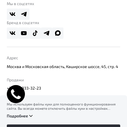
О дилерском центре
Мы в соцсетях
Belgee Плюс
Правовая информация
Реферальная программа
Бренд в соцсетях
Адрес
Москва и Московская область, Каширское шоссе, 45, стр. 4
Продажи
+7(495) 933-32-23
Мы используем файлы куки для полноценного функционирования
сайта. Вы всегда можете отключить файлы куки в настройках
© 2026
вашего браузера. Продолжая использовать сайт, вы соглашаетесь
Правовая информация
Подробнее
на сбор и использование файлов куки, и подтверждаете
Политика конфиденциальности персональных данных
ознакомление с информацией по сбору, использованию и
Официальный сайт Belgee в России
возможной блокировке файлов куки в
Политике
Сделано в ПЕРКС