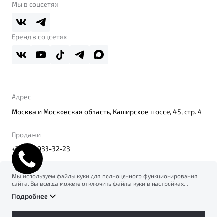
О дилерском центре
Мы в соцсетях
Belgee Плюс
Правовая информация
Реферальная программа
Бренд в соцсетях
Адрес
Москва и Московская область, Каширское шоссе, 45, стр. 4
Продажи
+7(495) 933-32-23
Мы используем файлы куки для полноценного функционирования
сайта. Вы всегда можете отключить файлы куки в настройках
© 2026
вашего браузера. Продолжая использовать сайт, вы соглашаетесь
Правовая информация
Подробнее
на сбор и использование файлов куки, и подтверждаете
Политика конфиденциальности персональных данных
ознакомление с информацией по сбору, использованию и
Официальный сайт Belgee в России
возможной блокировке файлов куки в
Политике
Сделано в ПЕРКС