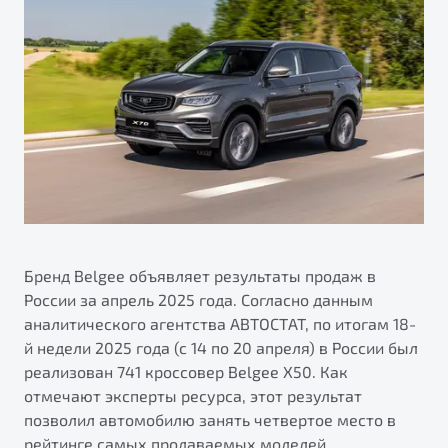
ПОДДЕРЖКА
Автокредит
О дилерском центре
Трейд-ин
Гарантия Belgee
Правовая информация
Яркий кроссовер
Страхование
Belgee Линк
от 2 219 990 ₽*
Расчет КАСКО
Belgee Клуб
Обзор
В наличии
Belgee Плюс
Реферальная программа
S50
Клиентская поддержка
Помощь на дорогах
Бренд Belgee объявляет результаты продаж в
России за апрель 2025 года. Согласно данным
аналитического агентства АВТОСТАТ, по итогам 18-
й недели 2025 года (с 14 по 20 апреля) в России был
реализован 741 кроссовер Belgee X50. Как
отмечают эксперты ресурса, этот результат
позволил автомобилю занять четвертое место в
Узнайте о специальных выгодах при покупке
Элегантный и практичный седан
рейтинге самых продаваемых моделей.
автомобиля Belgee