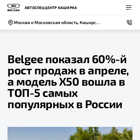
АВТОСПЕЦЦЕНТР КАШИРКА
Москва и Московская область, Каширское шоссе, 45, стр. 4
Belgee показал 60%-й
рост продаж в апреле,
Покупателям
Владельцам
О компании
Модели
а модель X50 вошла в
ВЫБОР И ПОКУПКА
СЕРВИС
СОБЫТИЯ
ТОП-5 самых
Новый
X50+
Автомобили в наличии
Записаться на сервис
Новости
популярных в России
Спецпредложения и Акции
Руководство по эксплуатации
Контакты
Записаться на тест-драйв
Калькулятор ТО
BELGEE В РОССИИ
Техническое обслуживание
ФИНАНСЫ И УСЛУГИ
О бренде