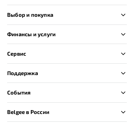
X50+
Выбор и покупка
S50
Автомобили в наличии
X70
Финансы и услуги
Спецпредложения и Акции
Автокредит
Записаться на тест-драйв
Сервис
Трейд-ин
Получить предложение
Записаться на сервис
Страхование
Поддержка
Руководство по эксплуатации
Расчет КАСКО
Гарантия Belgee
Техническое обслуживание
События
Клиентская поддержка
Калькулятор ТО
Новости
Помощь на дорогах
Belgee в России
Контакты
Belgee Линк
О бренде
Belgee Клуб