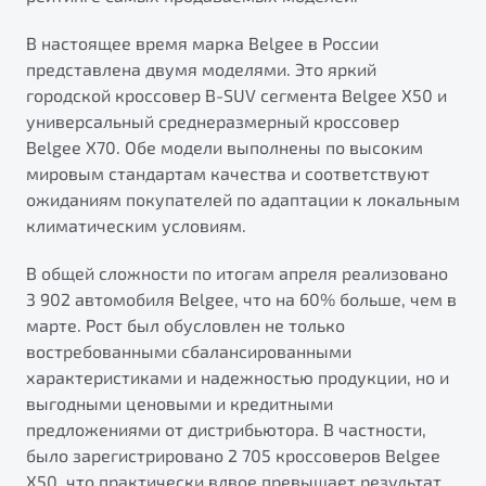
от 1 699 990 ₽*
Подробно
В настоящее время марка Belgee в России
представлена двумя моделями. Это яркий
Обзор
В наличии
городской кроссовер B-SUV сегмента Belgee X50 и
универсальный среднеразмерный кроссовер
X70
Будьте еще более уверены на дорогах с программой
Belgee X70. Обе модели выполнены по высоким
"Помощь на дорогах"
Автомобили в наличии
мировым стандартам качества и соответствуют
Тест-драйв
Преимущества программы
ожиданиям покупателей по адаптации к локальным
Автокредит
климатическим условиям.
Спецпредложения
В общей сложности по итогам апреля реализовано
3 902 автомобиля Belgee, что на 60% больше, чем в
Запись на сервис
марте. Рост был обусловлен не только
Калькулятор ТО
востребованными сбалансированными
Универсальный кроссовер
Клиентская поддержка
характеристиками и надежностью продукции, но и
от 2 499 990 ₽*
выгодными ценовыми и кредитными
предложениями от дистрибьютора. В частности,
Обзор
В наличии
было зарегистрировано 2 705 кроссоверов Belgee
X50, что практически вдвое превышает результат