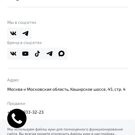
Контакты
Belgee Линк
О бренде
Belgee Клуб
О дилерском центре
Мы в соцсетях
Belgee Плюс
Правовая информация
Реферальная программа
Бренд в соцсетях
Адрес
Москва и Московская область, Каширское шоссе, 45, стр. 4
Продажи
+7(495) 933-32-23
Мы используем файлы куки для полноценного функционирования
сайта. Вы всегда можете отключить файлы куки в настройках
© 2026