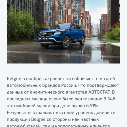
ПОДДЕРЖКА
Автокредит
О дилерском центре
Трейд-ин
Гарантия Belgee
Правовая информация
Яркий кроссовер
Страхование
Belgee Линк
от 2 219 990 ₽*
Расчет КАСКО
Belgee Клуб
Обзор
В наличии
Belgee Плюс
Реферальная программа
S50
Клиентская поддержка
Помощь на дорогах
Belgee в ноябре сохраняет за собой место в топ-5
автомобильных брендов России, что подтверждают
данные от аналитического агентства АВТОСТАТ. В
последнем месяце осени было реализовано 8 346
автомобилей марки при доле рынка 6,51%.
Результаты отражают высокий уровень доверия к
продукции Belgee со стороны как частных
Узнайте о специальных выгодах при покупке
Элегантный и практичный седан
автолюбителей, так и корпоративных клиентов.
автомобиля Belgee