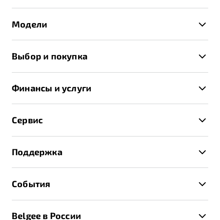
Модели
X50+
Выбор и покупка
S50
Автомобили в наличии
X70
Финансы и услуги
Спецпредложения и Акции
Автокредит
Записаться на тест-драйв
Сервис
Трейд-ин
Получить предложение
Записаться на сервис
Страхование
Поддержка
Руководство по эксплуатации
Расчет КАСКО
Гарантия Belgee
Техническое обслуживание
События
Клиентская поддержка
Калькулятор ТО
Новости
Помощь на дорогах
Belgee в России