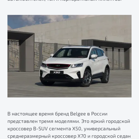
от 1 699 990 ₽*
Подробно
Обзор
В наличии
X70
Будьте еще более уверены на дорогах с программой
"Помощь на дорогах"
Автомобили в наличии
Тест-драйв
Преимущества программы
Автокредит
Спецпредложения
Запись на сервис
Калькулятор ТО
Универсальный кроссовер
Клиентская поддержка
от 2 499 990 ₽*
В настоящее время бренд Belgee в России
представлен тремя моделями. Это яркий городской
Обзор
В наличии
кроссовер B-SUV сегмента X50, универсальный
среднеразмерный кроссовер X70 и городской седан