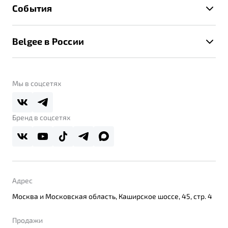
Техническое обслуживание
События
Клиентская поддержка
Калькулятор ТО
Новости
Помощь на дорогах
Belgee в России
Контакты
Belgee Линк
О бренде
Belgee Клуб
О дилерском центре
Мы в соцсетях
Belgee Плюс
Правовая информация
Реферальная программа
Бренд в соцсетях
Адрес
Москва и Московская область, Каширское шоссе, 45, стр. 4
Продажи