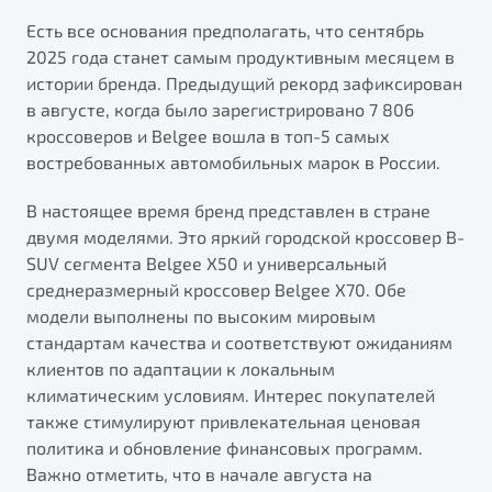
от 1 699 990 ₽*
Есть все основания предполагать, что сентябрь
Подробно
2025 года станет самым продуктивным месяцем в
Обзор
В наличии
истории бренда. Предыдущий рекорд зафиксирован
в августе, когда было зарегистрировано 7 806
X70
Будьте еще более уверены на дорогах с программой
кроссоверов и Belgee вошла в топ-5 самых
"Помощь на дорогах"
Автомобили в наличии
востребованных автомобильных марок в России.
Тест-драйв
Преимущества программы
В настоящее время бренд представлен в стране
Автокредит
двумя моделями. Это яркий городской кроссовер B-
Спецпредложения
SUV сегмента Belgee X50 и универсальный
среднеразмерный кроссовер Belgee X70. Обе
Запись на сервис
модели выполнены по высоким мировым
Калькулятор ТО
стандартам качества и соответствуют ожиданиям
Универсальный кроссовер
Клиентская поддержка
клиентов по адаптации к локальным
климатическим условиям. Интерес покупателей
от 2 499 990 ₽*
также стимулируют привлекательная ценовая
политика и обновление финансовых программ.
Обзор
В наличии
Важно отметить, что в начале августа на