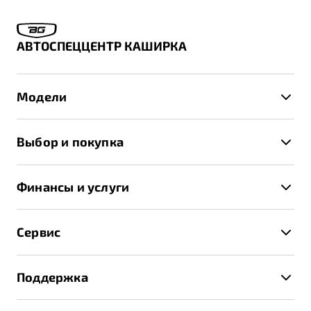
АВТОСПЕЦЦЕНТР КАШИРКА
Модели
X50+
Выбор и покупка
S50
Автомобили в наличии
X70
Финансы и услуги
Спецпредложения и Акции
Автокредит
Записаться на тест-драйв
Сервис
Трейд-ин
Получить предложение
Записаться на сервис
Страхование
Поддержка
Руководство по эксплуатации
Расчет КАСКО
Гарантия Belgee