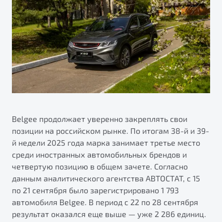
ПОДДЕРЖКА
Автокредит
О дилерском центре
Трейд-ин
Гарантия Belgee
Правовая информация
Яркий кроссовер
Страхование
Belgee Линк
от 2 219 990 ₽*
Расчет КАСКО
Belgee Клуб
Обзор
В наличии
Belgee Плюс
Реферальная программа
S50
Клиентская поддержка
Belgee продолжает уверенно закреплять свои
позиции на российском рынке. По итогам 38-й и 39-
Помощь на дорогах
й недели 2025 года марка занимает третье место
среди иностранных автомобильных брендов и
четвертую позицию в общем зачете. Согласно
данным аналитического агентства АВТОСТАТ, с 15
по 21 сентября было зарегистрировано 1 793
автомобиля Belgee. В период с 22 по 28 сентября
Узнайте о специальных выгодах при покупке
результат оказался еще выше — уже 2 286 единиц.
Элегантный и практичный седан
автомобиля Belgee